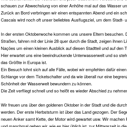
schauen zur Abwechslung von einer Anhöhe mal auf das Wasser un
Zurück an Bord verbringen wir einen entspannten Abend und ein 
Cascais wird noch oft unser beliebtes Ausflugsziel, um dem Stadt- u
In der ersten Oktoberwoche kommen uns unsere Eltern besuchen. D
Straßen, fahren mit der Linie 28 quer durch die Stadt, zeigen ihne
Nações um einen kleinen Ausblick auf diesen Stadtteil und auf den 
Hier erwartet uns eine beeindruckende Unterwasserwelt und so ste
das Größte in Europa ist.
Ein Besuch lohnt sich auf alle Fälle, wobei wir empfehlen dafür ei
Schlange vor dem Ticketschalter und da wie überall nur eine begren
Schönheit der Wasserwelt bewundern zu können.
Die Zeit verfliegt schnell und so heißt es wieder Abschied zu nehme
Wir freuen uns über den goldenen Oktober in der Stadt und die dur
werden. Der erste Herbststurm ist über das Land gezogen. Der Se
neuen Anker samt Kette, der Motor wird gewartet usw. Wir machen
und manchmal gehen wir, wie es hier üblich ist, zur Mittagszeit in 