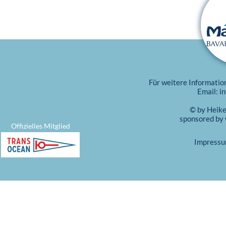
Für weitere Informatio
Email:
i
© by Heik
sponsored by
Offizielles Mitglied
Impress