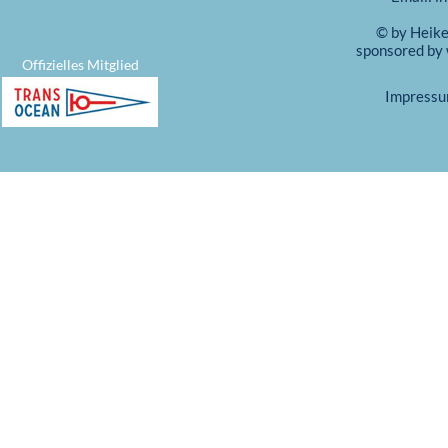
© by Heik
sponsored by
Offizielles Mitglied
Impress