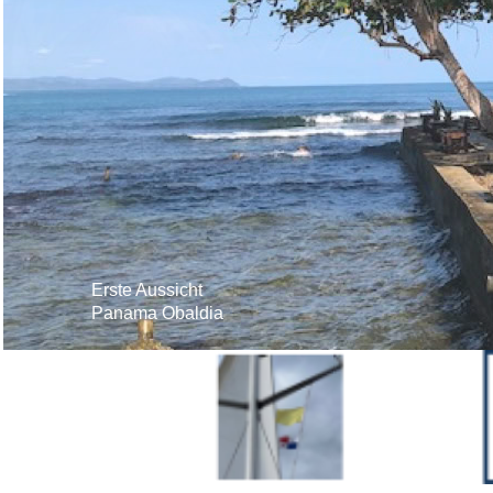
Obaldia
Erste Aussicht
Panama Obaldia