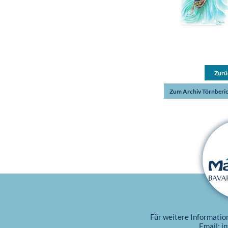
Zurü
Zum Archiv Törnberi
Für weitere Informatio
Email:
i