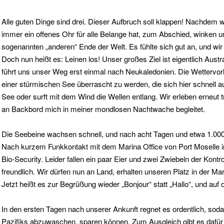
Alle guten Dinge sind drei. Dieser Aufbruch soll klappen! Nachdem 
immer ein offenes Ohr für alle Belange hat, zum Abschied, winken 
sogenannten „anderen“ Ende der Welt. Es fühlte sich gut an, und wi
Doch nun heißt es: Leinen los! Unser großes Ziel ist eigentlich Aus
führt uns unser Weg erst einmal nach Neukaledonien. Die Wettervorhe
einer stürmischen See überrascht zu werden, die sich hier schnell
See oder surft mit dem Wind die Wellen entlang. Wir erleben erneu
an Backbord mich in meiner mondlosen Nachtwache begleitet.
Die Seebeine wachsen schnell, und nach acht Tagen und etwa 1.000 
Nach kurzem Funkkontakt mit dem Marina Office von Port Moselle i
Bio-Security. Leider fallen ein paar Eier und zwei Zwiebeln der Kontr
freundlich. Wir dürfen nun an Land, erhalten unseren Platz in der M
Jetzt heißt es zur Begrüßung wieder „Bonjour“ statt „Hallo“, und au
In den ersten Tagen nach unserer Ankunft regnet es ordentlich, so
Pazifiks abzuwaschen, sparen können. Zum Ausgleich gibt es dafür