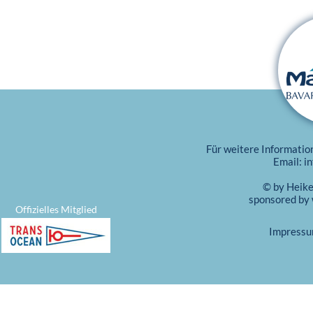
Für weitere Informatio
Email:
i
© by Heik
sponsored by
Offizielles Mitglied
Impress