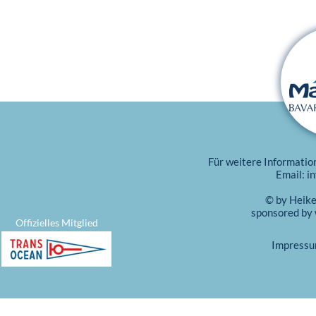
Für weitere Informatio
Email:
i
© by Heik
sponsored by
Offizielles Mitglied
Impress