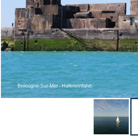
Bolougne-Sur-Mer - Hafeneinfahrt
Bolougne-Sur-Mer