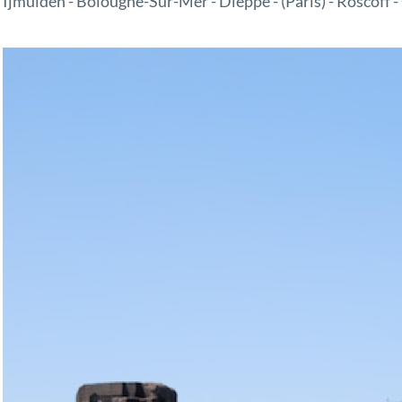
Ijmuiden - Bolougne-Sur-Mer - Dieppe - (Paris) - Roscoff